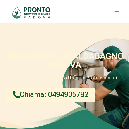
RIPARAZIONE SCALDABAGNO
PADOVA
Facilitiamo L’Incontro Tra Utenti e Professionisti
Chiama: 0494906782