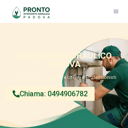
EMERGENZA IDRAULICO
PADOVA
Facilitiamo L’Incontro Tra Utenti e Professionisti
Chiama: 0494906782